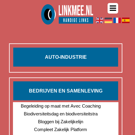
AUTO-INDUSTRIE
BEDRIJVEN EN SAMENLEVING
Begeleiding op maat met Avec Coaching
Biodiversiteitsdag en biodiversiteitstra
Bloggen bij Zakelijkelijn
Compleet Zakelijk Platform